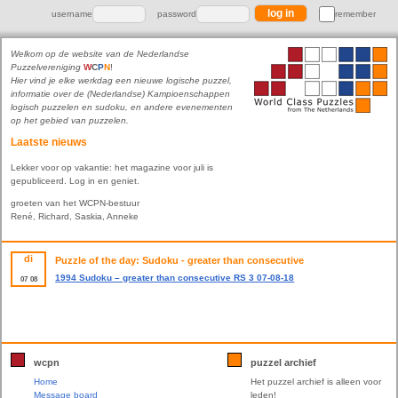
username
password
remember
Welkom op de website van de Nederlandse
Puzzelvereniging
W
C
P
N
!
Hier vind je elke werkdag een nieuwe logische puzzel,
informatie over de (Nederlandse) Kampioenschappen
logisch puzzelen en sudoku, en andere evenementen
op het gebied van puzzelen.
Laatste nieuws
Lekker voor op vakantie: het magazine voor juli is
gepubliceerd. Log in en geniet.
groeten van het WCPN-bestuur
René, Richard, Saskia, Anneke
di
Puzzle of the day: Sudoku - greater than consecutive
1994 Sudoku – greater than consecutive RS 3 07-08-18
07
08
wcpn
puzzel archief
Home
Het puzzel archief is alleen voor
Message board
leden!