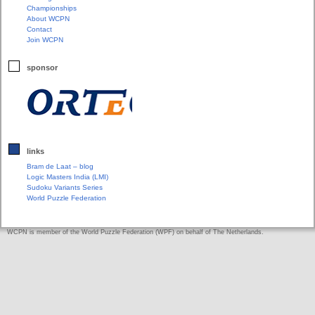
Championships
About WCPN
Contact
Join WCPN
sponsor
links
Bram de Laat – blog
Logic Masters India (LMI)
Sudoku Variants Series
World Puzzle Federation
WCPN is member of the World Puzzle Federation (WPF) on behalf of The Netherlands.