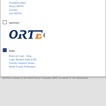
Championships
About WCPN
Contact
Join WCPN
sponsor
links
Bram de Laat – blog
Logic Masters India (LMI)
Sudoku Variants Series
World Puzzle Federation
WCPN is member of the World Puzzle Federation (WPF) on behalf of The Netherlands.