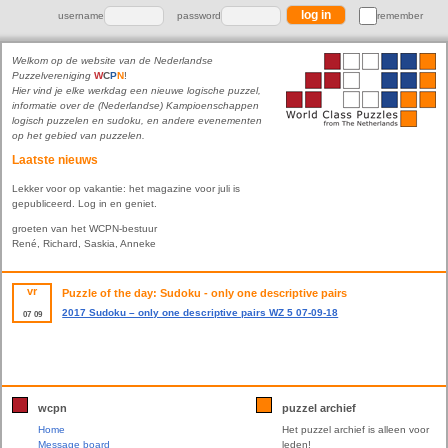
username
password
remember
Welkom op de website van de Nederlandse
Puzzelvereniging
W
C
P
N
!
Hier vind je elke werkdag een nieuwe logische puzzel,
informatie over de (Nederlandse) Kampioenschappen
logisch puzzelen en sudoku, en andere evenementen
op het gebied van puzzelen.
Laatste nieuws
Lekker voor op vakantie: het magazine voor juli is
gepubliceerd. Log in en geniet.
groeten van het WCPN-bestuur
René, Richard, Saskia, Anneke
vr
Puzzle of the day: Sudoku - only one descriptive pairs
2017 Sudoku – only one descriptive pairs WZ 5 07-09-18
07
09
wcpn
puzzel archief
Home
Het puzzel archief is alleen voor
Message board
leden!