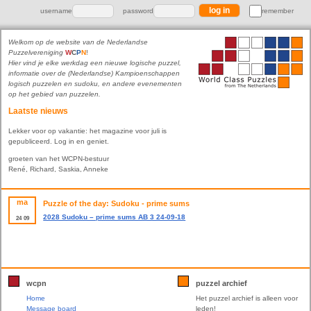
username
password
remember
Welkom op de website van de Nederlandse
Puzzelvereniging
W
C
P
N
!
Hier vind je elke werkdag een nieuwe logische puzzel,
informatie over de (Nederlandse) Kampioenschappen
logisch puzzelen en sudoku, en andere evenementen
op het gebied van puzzelen.
Laatste nieuws
Lekker voor op vakantie: het magazine voor juli is
gepubliceerd. Log in en geniet.
groeten van het WCPN-bestuur
René, Richard, Saskia, Anneke
ma
Puzzle of the day: Sudoku - prime sums
2028 Sudoku – prime sums AB 3 24-09-18
24
09
wcpn
puzzel archief
Home
Het puzzel archief is alleen voor
Message board
leden!