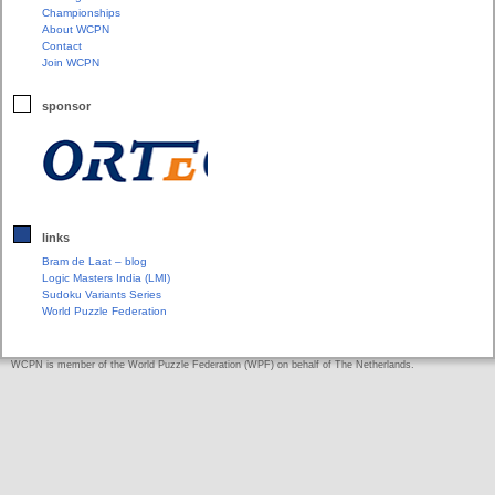
Championships
About WCPN
Contact
Join WCPN
sponsor
links
Bram de Laat – blog
Logic Masters India (LMI)
Sudoku Variants Series
World Puzzle Federation
WCPN is member of the World Puzzle Federation (WPF) on behalf of The Netherlands.