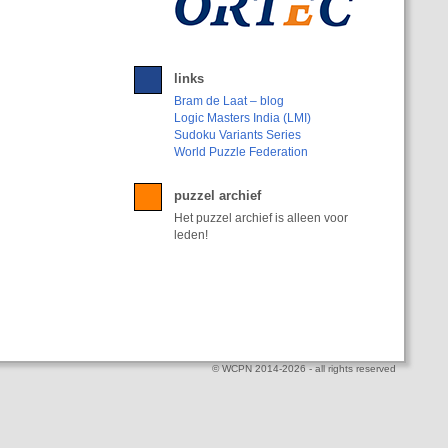
links
Bram de Laat – blog
Logic Masters India (LMI)
Sudoku Variants Series
World Puzzle Federation
puzzel archief
Het puzzel archief is alleen voor
leden!
© WCPN 2014-2026 - all rights reserved