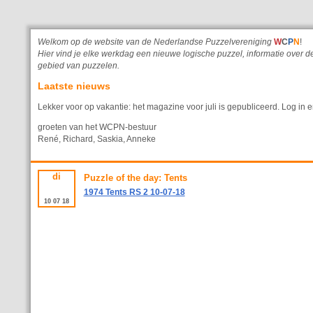
Welkom op de website van de Nederlandse Puzzelvereniging
W
C
P
N
!
Hier vind je elke werkdag een nieuwe logische puzzel, informatie ove
gebied van puzzelen.
Laatste nieuws
Lekker voor op vakantie: het magazine voor juli is gepubliceerd. Log in e
groeten van het WCPN-bestuur
René, Richard, Saskia, Anneke
di
Puzzle of the day: Tents
1974 Tents RS 2 10-07-18
10
07
18