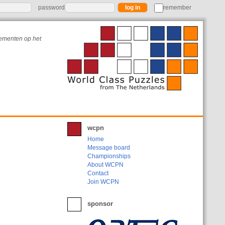
password
remember
nementen op het
wcpn
Home
Message board
Championships
About WCPN
Contact
Join WCPN
sponsor