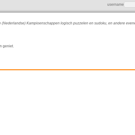
username
r de (Nederlandse) Kampioenschappen logisch puzzelen en sudoku, en andere eve
n geniet.