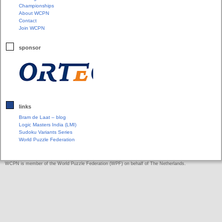
Championships
About WCPN
Contact
Join WCPN
sponsor
links
Bram de Laat – blog
Logic Masters India (LMI)
Sudoku Variants Series
World Puzzle Federation
WCPN is member of the World Puzzle Federation (WPF) on behalf of The Netherlands.