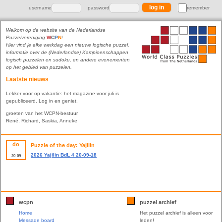
username
password
remember
Welkom op de website van de Nederlandse
Puzzelvereniging
W
C
P
N
!
Hier vind je elke werkdag een nieuwe logische puzzel,
informatie over de (Nederlandse) Kampioenschappen
logisch puzzelen en sudoku, en andere evenementen
op het gebied van puzzelen.
Laatste nieuws
Lekker voor op vakantie: het magazine voor juli is
gepubliceerd. Log in en geniet.
groeten van het WCPN-bestuur
René, Richard, Saskia, Anneke
do
Puzzle of the day: Yajilin
2026 Yajilin BdL 4 20-09-18
20
09
wcpn
puzzel archief
Home
Het puzzel archief is alleen voor
Message board
leden!