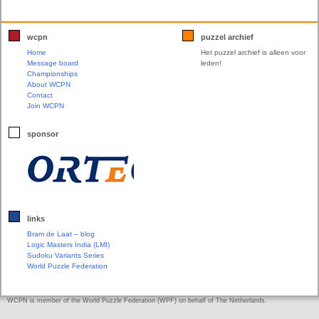
wcpn
puzzel archief
Home
Het puzzel archief is alleen voor
Message board
leden!
Championships
About WCPN
Contact
Join WCPN
sponsor
links
Bram de Laat – blog
Logic Masters India (LMI)
Sudoku Variants Series
World Puzzle Federation
WCPN is member of the World Puzzle Federation (WPF) on behalf of The Netherlands.