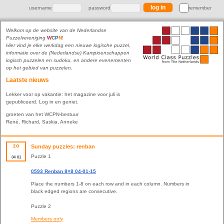
username
password
remember
Welkom op de website van de Nederlandse
Puzzelvereniging
W
C
P
N
!
Hier vind je elke werkdag een nieuwe logische puzzel,
informatie over de (Nederlandse) Kampioenschappen
logisch puzzelen en sudoku, en andere evenementen
op het gebied van puzzelen.
Laatste nieuws
Lekker voor op vakantie: het magazine voor juli is
gepubliceerd. Log in en geniet.
groeten van het WCPN-bestuur
René, Richard, Saskia, Anneke
zo
Sunday puzzles: renban
Puzzle 1
04
01
0593 Renban 8×8 04-01-15
Place the numbers 1-8 on each row and in each column. Numbers in
black edged regions are consecutive.
Puzzle 2
Members only