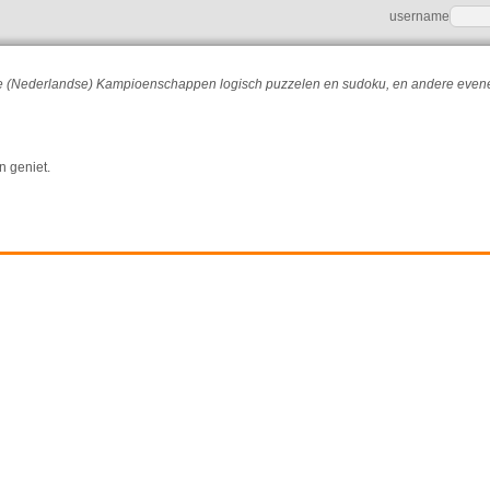
username
r de (Nederlandse) Kampioenschappen logisch puzzelen en sudoku, en andere eve
n geniet.