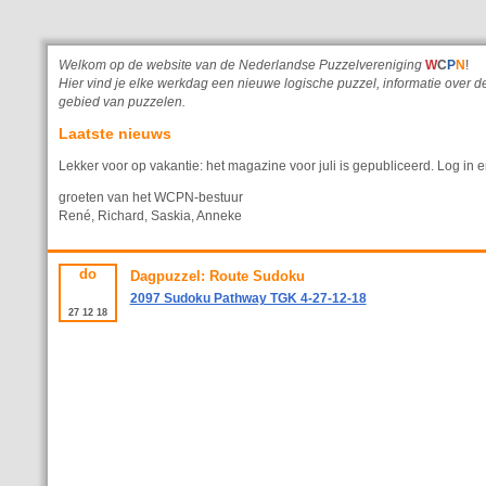
Welkom op de website van de Nederlandse Puzzelvereniging
W
C
P
N
!
Hier vind je elke werkdag een nieuwe logische puzzel, informatie ove
gebied van puzzelen.
Laatste nieuws
Lekker voor op vakantie: het magazine voor juli is gepubliceerd. Log in e
groeten van het WCPN-bestuur
René, Richard, Saskia, Anneke
do
Dagpuzzel: Route Sudoku
2097 Sudoku Pathway TGK 4-27-12-18
27
12
18