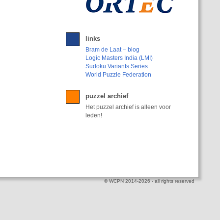
links
Bram de Laat – blog
Logic Masters India (LMI)
Sudoku Variants Series
World Puzzle Federation
puzzel archief
Het puzzel archief is alleen voor
leden!
© WCPN 2014-2026 - all rights reserved