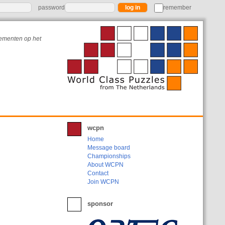
password
remember
nementen op het
wcpn
Home
Message board
Championships
About WCPN
Contact
Join WCPN
sponsor