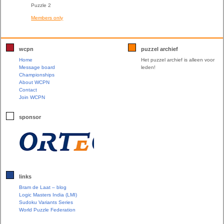
Puzzle 2
Members only
wcpn
puzzel archief
Home
Het puzzel archief is alleen voor
Message board
leden!
Championships
About WCPN
Contact
Join WCPN
sponsor
links
Bram de Laat – blog
Logic Masters India (LMI)
Sudoku Variants Series
World Puzzle Federation