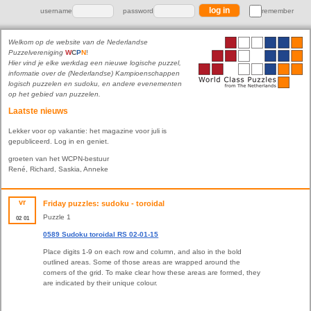
username
password
remember
Welkom op de website van de Nederlandse
Puzzelvereniging
W
C
P
N
!
Hier vind je elke werkdag een nieuwe logische puzzel,
informatie over de (Nederlandse) Kampioenschappen
logisch puzzelen en sudoku, en andere evenementen
op het gebied van puzzelen.
Laatste nieuws
Lekker voor op vakantie: het magazine voor juli is
gepubliceerd. Log in en geniet.
groeten van het WCPN-bestuur
René, Richard, Saskia, Anneke
vr
Friday puzzles: sudoku - toroidal
Puzzle 1
02
01
0589 Sudoku toroidal RS 02-01-15
Place digits 1-9 on each row and column, and also in the bold
outlined areas. Some of those areas are wrapped around the
corners of the grid. To make clear how these areas are formed, they
are indicated by their unique colour.