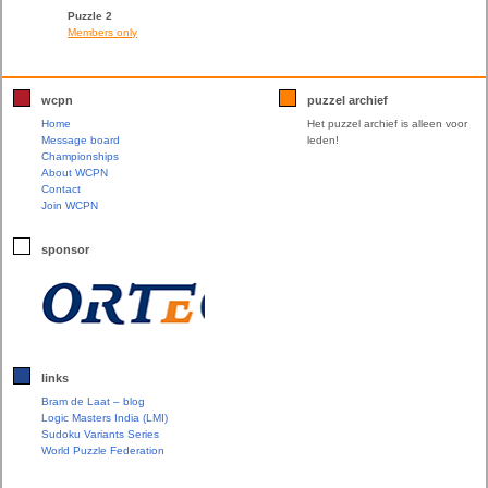
Puzzle 2
Members only
wcpn
puzzel archief
Home
Het puzzel archief is alleen voor
Message board
leden!
Championships
About WCPN
Contact
Join WCPN
sponsor
links
Bram de Laat – blog
Logic Masters India (LMI)
Sudoku Variants Series
World Puzzle Federation