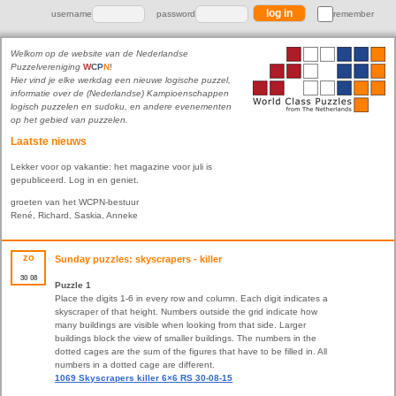
username
password
remember
Welkom op de website van de Nederlandse
Puzzelvereniging
W
C
P
N
!
Hier vind je elke werkdag een nieuwe logische puzzel,
informatie over de (Nederlandse) Kampioenschappen
logisch puzzelen en sudoku, en andere evenementen
op het gebied van puzzelen.
Laatste nieuws
Lekker voor op vakantie: het magazine voor juli is
gepubliceerd. Log in en geniet.
groeten van het WCPN-bestuur
René, Richard, Saskia, Anneke
zo
Sunday puzzles: skyscrapers - killer
30
08
Puzzle 1
Place the digits 1-6 in every row and column. Each digit indicates a
skyscraper of that height. Numbers outside the grid indicate how
many buildings are visible when looking from that side. Larger
buildings block the view of smaller buildings. The numbers in the
dotted cages are the sum of the figures that have to be filled in. All
numbers in a dotted cage are different.
1069 Skyscrapers killer 6×6 RS 30-08-15