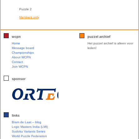
Puzzle 2
Members only
wcpn
puzzel archief
Home
Het puzzel archief is alleen voor
Message board
leden!
Championships
About WCPN
Contact
Join WCPN
sponsor
links
Bram de Laat – blog
Logic Masters India (LMI)
Sudoku Variants Series
World Puzzle Federation