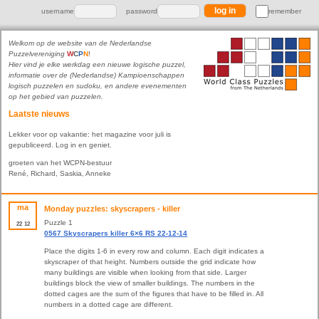
username
password
remember
Welkom op de website van de Nederlandse
Puzzelvereniging
W
C
P
N
!
Hier vind je elke werkdag een nieuwe logische puzzel,
informatie over de (Nederlandse) Kampioenschappen
logisch puzzelen en sudoku, en andere evenementen
op het gebied van puzzelen.
Laatste nieuws
Lekker voor op vakantie: het magazine voor juli is
gepubliceerd. Log in en geniet.
groeten van het WCPN-bestuur
René, Richard, Saskia, Anneke
ma
Monday puzzles: skyscrapers - killer
Puzzle 1
22
12
0567 Skyscrapers killer 6×6 RS 22-12-14
Place the digits 1-6 in every row and column. Each digit indicates a
skyscraper of that height. Numbers outside the grid indicate how
many buildings are visible when looking from that side. Larger
buildings block the view of smaller buildings. The numbers in the
dotted cages are the sum of the figures that have to be filled in. All
numbers in a dotted cage are different.