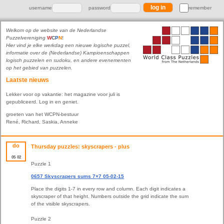
username
password
remember
Welkom op de website van de Nederlandse
Puzzelvereniging
W
C
P
N
!
Hier vind je elke werkdag een nieuwe logische puzzel,
informatie over de (Nederlandse) Kampioenschappen
logisch puzzelen en sudoku, en andere evenementen
op het gebied van puzzelen.
Laatste nieuws
Lekker voor op vakantie: het magazine voor juli is
gepubliceerd. Log in en geniet.
groeten van het WCPN-bestuur
René, Richard, Saskia, Anneke
do
Thursday puzzles: skyscrapers - plus
05
02
Puzzle 1
0657 Skyscrapers sums 7×7 05-02-15
Place the digits 1-7 in every row and column. Each digit indicates a
skyscraper of that height. Numbers outside the grid indicate the sum
of the visible skyscrapers.
Puzzle 2