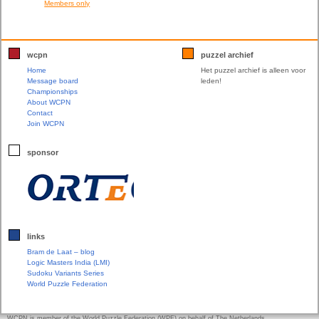
Members only
wcpn
puzzel archief
Home
Het puzzel archief is alleen voor
Message board
leden!
Championships
About WCPN
Contact
Join WCPN
sponsor
links
Bram de Laat – blog
Logic Masters India (LMI)
Sudoku Variants Series
World Puzzle Federation
WCPN is member of the World Puzzle Federation (WPF) on behalf of The Netherlands.