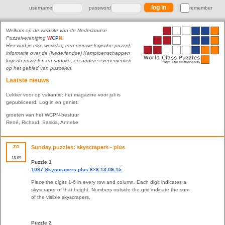
username
password
remember
Welkom op de website van de Nederlandse
Puzzelvereniging
W
C
P
N
!
Hier vind je elke werkdag een nieuwe logische puzzel,
informatie over de (Nederlandse) Kampioenschappen
logisch puzzelen en sudoku, en andere evenementen
op het gebied van puzzelen.
Laatste nieuws
Lekker voor op vakantie: het magazine voor juli is
gepubliceerd. Log in en geniet.
groeten van het WCPN-bestuur
René, Richard, Saskia, Anneke
zo
Sunday puzzles: skyscrapers - plus
13
09
Puzzle 1
1097 Skyscrapers plus 6×6 13-09-15
Place the digits 1-6 in every row and column. Each digit indicates a
skyscraper of that height. Numbers outside the grid indicate the sum
of the visible skyscrapers.
Puzzle 2