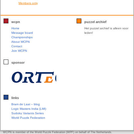
Members only
wcpn
puzzel archief
Home
Het puzzel archief is alleen voor
Message board
leden!
Championships
About WCPN
Contact
Join WCPN
sponsor
links
Bram de Laat – blog
Logic Masters India (LMI)
Sudoku Variants Series
World Puzzle Federation
WCPN is member of the World Puzzle Federation (WPF) on behalf of The Netherlands.