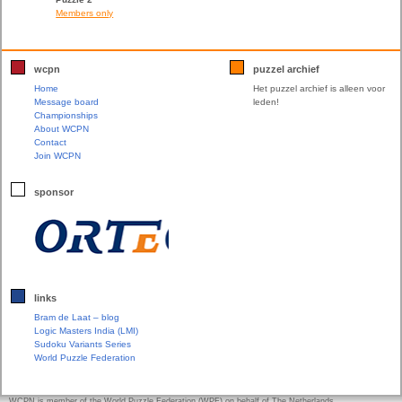
Members only
wcpn
puzzel archief
Home
Het puzzel archief is alleen voor
Message board
leden!
Championships
About WCPN
Contact
Join WCPN
sponsor
links
Bram de Laat – blog
Logic Masters India (LMI)
Sudoku Variants Series
World Puzzle Federation
WCPN is member of the World Puzzle Federation (WPF) on behalf of The Netherlands.