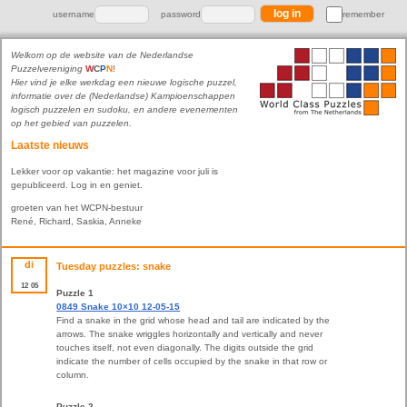
username
password
remember
Welkom op de website van de Nederlandse
Puzzelvereniging
W
C
P
N
!
Hier vind je elke werkdag een nieuwe logische puzzel,
informatie over de (Nederlandse) Kampioenschappen
logisch puzzelen en sudoku, en andere evenementen
op het gebied van puzzelen.
Laatste nieuws
Lekker voor op vakantie: het magazine voor juli is
gepubliceerd. Log in en geniet.
groeten van het WCPN-bestuur
René, Richard, Saskia, Anneke
di
Tuesday puzzles: snake
12
05
Puzzle 1
0849 Snake 10×10 12-05-15
Find a snake in the grid whose head and tail are indicated by the
arrows. The snake wriggles horizontally and vertically and never
touches itself, not even diagonally. The digits outside the grid
indicate the number of cells occupied by the snake in that row or
column.
Puzzle 2