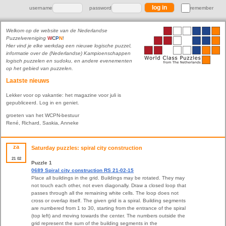
username
password
remember
Welkom op de website van de Nederlandse
Puzzelvereniging
W
C
P
N
!
Hier vind je elke werkdag een nieuwe logische puzzel,
informatie over de (Nederlandse) Kampioenschappen
logisch puzzelen en sudoku, en andere evenementen
op het gebied van puzzelen.
Laatste nieuws
Lekker voor op vakantie: het magazine voor juli is
gepubliceerd. Log in en geniet.
groeten van het WCPN-bestuur
René, Richard, Saskia, Anneke
za
Saturday puzzles: spiral city construction
21
02
Puzzle 1
0689 Spiral city construction RS 21-02-15
Place all buildings in the grid. Buildings may be rotated. They may
not touch each other, not even diagonally. Draw a closed loop that
passes through all the remaining white cells. The loop does not
cross or overlap itself. The given grid is a spiral. Building segments
are numbered from 1 to 30, starting from the entrance of the spiral
(top left) and moving towards the center. The numbers outside the
grid represent the sum of the building segments in the