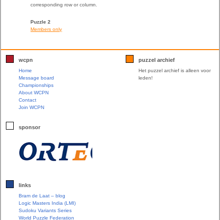
corresponding row or column.
Puzzle 2
Members only
wcpn
puzzel archief
Home
Het puzzel archief is alleen voor
Message board
leden!
Championships
About WCPN
Contact
Join WCPN
sponsor
links
Bram de Laat – blog
Logic Masters India (LMI)
Sudoku Variants Series
World Puzzle Federation