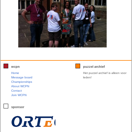
wcpn
puzzel archief
Home
Het puzzel archief is alleen voor
Message board
leden!
Championships
About WCPN
Contact
Join WCPN
sponsor