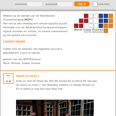
username
password
remember
Welkom op de website van de Nederlandse
Puzzelvereniging
W
C
P
N
!
Hier vind je elke werkdag een nieuwe logische puzzel,
informatie over de (Nederlandse) Kampioenschappen
logisch puzzelen en sudoku, en andere evenementen
op het gebied van puzzelen.
Laatste nieuws
Lekker voor op vakantie: het magazine voor juli is
gepubliceerd. Log in en geniet.
groeten van het WCPN-bestuur
René, Richard, Saskia, Anneke
ma
Stand na ronde 1
Karin en Yuki 29, Bram 39, Rick 69, Annick 80 en René 94. Dat was
11
08
de stand na ronde 1: tien klassieke sudoku’s in twintig minuten (!).
En er waren er nog een paar klaar ook…