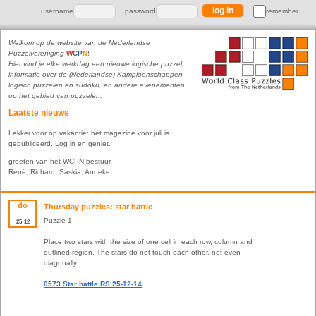
username
password
remember
Welkom op de website van de Nederlandse
Puzzelvereniging
W
C
P
N
!
Hier vind je elke werkdag een nieuwe logische puzzel,
informatie over de (Nederlandse) Kampioenschappen
logisch puzzelen en sudoku, en andere evenementen
op het gebied van puzzelen.
Laatste nieuws
Lekker voor op vakantie: het magazine voor juli is
gepubliceerd. Log in en geniet.
groeten van het WCPN-bestuur
René, Richard, Saskia, Anneke
do
Thursday puzzles: star battle
Puzzle 1
25
12
Place two stars with the size of one cell in each row, column and
outlined region. The stars do not touch each other, not even
diagonally.
0573 Star battle RS 25-12-14