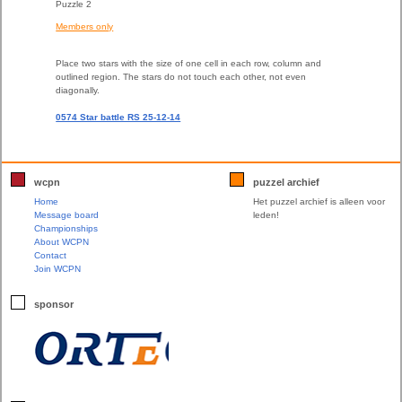
Puzzle 2
Members only
Place two stars with the size of one cell in each row, column and
outlined region. The stars do not touch each other, not even
diagonally.
0574 Star battle RS 25-12-14
wcpn
puzzel archief
Home
Het puzzel archief is alleen voor
Message board
leden!
Championships
About WCPN
Contact
Join WCPN
sponsor