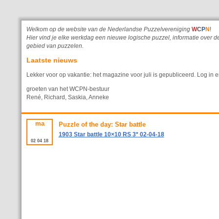
Welkom op de website van de Nederlandse Puzzelvereniging
W
C
P
N
!
Hier vind je elke werkdag een nieuwe logische puzzel, informatie ove
gebied van puzzelen.
Laatste nieuws
Lekker voor op vakantie: het magazine voor juli is gepubliceerd. Log in e
groeten van het WCPN-bestuur
René, Richard, Saskia, Anneke
ma
Puzzle of the day: Star battle
1903 Star battle 10×10 RS 3* 02-04-18
02
04
18