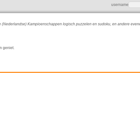
username
r de (Nederlandse) Kampioenschappen logisch puzzelen en sudoku, en andere eve
n geniet.