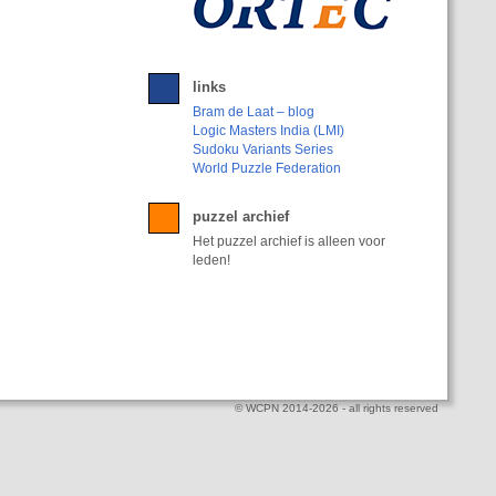
links
Bram de Laat – blog
Logic Masters India (LMI)
Sudoku Variants Series
World Puzzle Federation
puzzel archief
Het puzzel archief is alleen voor
leden!
© WCPN 2014-2026 - all rights reserved