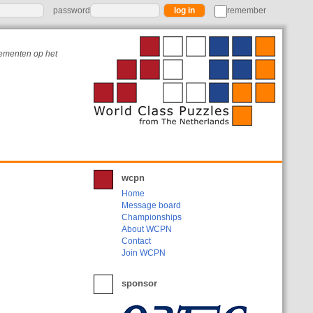
password
remember
nementen op het
wcpn
Home
Message board
Championships
About WCPN
Contact
Join WCPN
sponsor