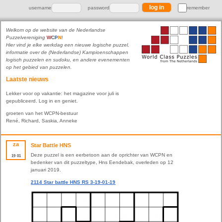
username
password
remember
Welkom op de website van de Nederlandse
Puzzelvereniging
W
C
P
N
!
Hier vind je elke werkdag een nieuwe logische puzzel,
informatie over de (Nederlandse) Kampioenschappen
logisch puzzelen en sudoku, en andere evenementen
op het gebied van puzzelen.
Laatste nieuws
Lekker voor op vakantie: het magazine voor juli is
gepubliceerd. Log in en geniet.
groeten van het WCPN-bestuur
René, Richard, Saskia, Anneke
za
Star Battle HNS
Deze puzzel is een eerbetoon aan de oprichter van WCPN en
19
01
bedenker van dit puzzeltype, Hns Eendebak, overleden op 12
januari 2019.
2114 Star battle HNS RS 3-19-01-19