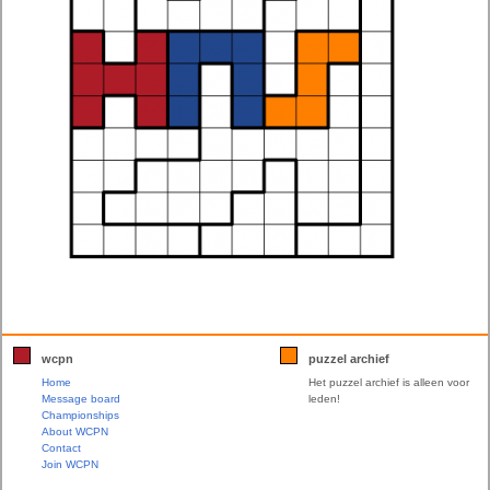
wcpn
puzzel archief
Home
Het puzzel archief is alleen voor
Message board
leden!
Championships
About WCPN
Contact
Join WCPN