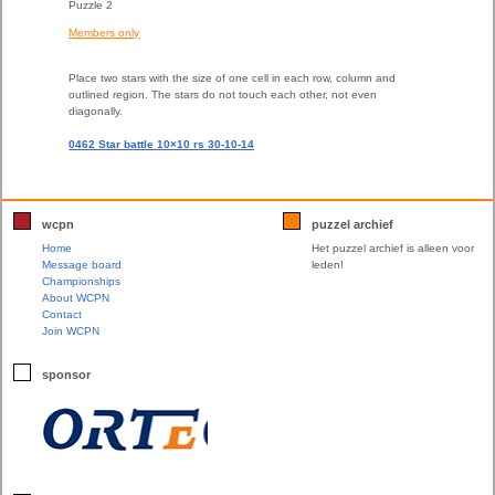
Puzzle 2
Members only
Place two stars with the size of one cell in each row, column and
outlined region. The stars do not touch each other, not even
diagonally.
0462 Star battle 10×10 rs 30-10-14
wcpn
puzzel archief
Home
Het puzzel archief is alleen voor
Message board
leden!
Championships
About WCPN
Contact
Join WCPN
sponsor