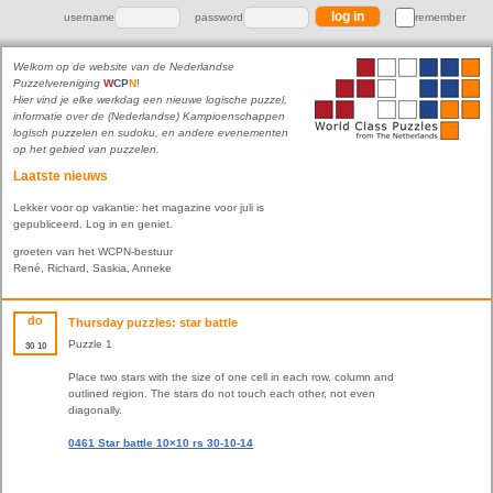
username
password
remember
Welkom op de website van de Nederlandse
Puzzelvereniging
W
C
P
N
!
Hier vind je elke werkdag een nieuwe logische puzzel,
informatie over de (Nederlandse) Kampioenschappen
logisch puzzelen en sudoku, en andere evenementen
op het gebied van puzzelen.
Laatste nieuws
Lekker voor op vakantie: het magazine voor juli is
gepubliceerd. Log in en geniet.
groeten van het WCPN-bestuur
René, Richard, Saskia, Anneke
do
Thursday puzzles: star battle
Puzzle 1
30
10
Place two stars with the size of one cell in each row, column and
outlined region. The stars do not touch each other, not even
diagonally.
0461 Star battle 10×10 rs 30-10-14