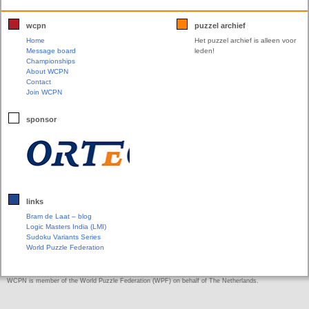
wcpn
puzzel archief
Home
Het puzzel archief is alleen voor
Message board
leden!
Championships
About WCPN
Contact
Join WCPN
sponsor
links
Bram de Laat – blog
Logic Masters India (LMI)
Sudoku Variants Series
World Puzzle Federation
WCPN is member of the World Puzzle Federation (WPF) on behalf of The Netherlands.