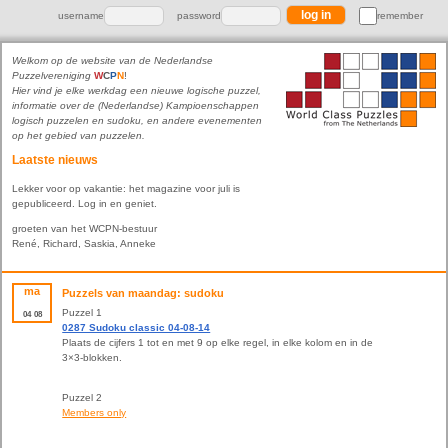
username
password
remember
Welkom op de website van de Nederlandse
Puzzelvereniging
W
C
P
N
!
Hier vind je elke werkdag een nieuwe logische puzzel,
informatie over de (Nederlandse) Kampioenschappen
logisch puzzelen en sudoku, en andere evenementen
op het gebied van puzzelen.
Laatste nieuws
Lekker voor op vakantie: het magazine voor juli is
gepubliceerd. Log in en geniet.
groeten van het WCPN-bestuur
René, Richard, Saskia, Anneke
ma
Puzzels van maandag: sudoku
Puzzel 1
04
08
0287 Sudoku classic 04-08-14
Plaats de cijfers 1 tot en met 9 op elke regel, in elke kolom en in de
3×3-blokken.
Puzzel 2
Members only