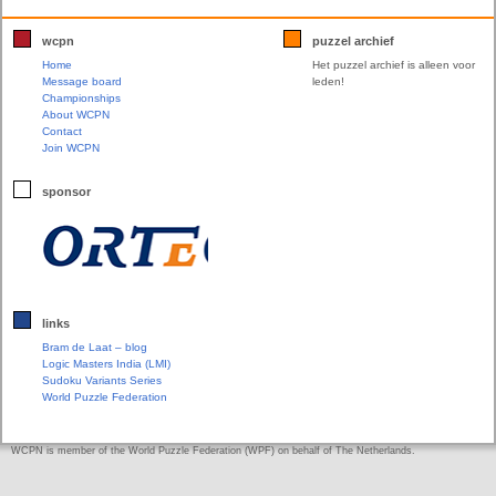
wcpn
puzzel archief
Home
Het puzzel archief is alleen voor
Message board
leden!
Championships
About WCPN
Contact
Join WCPN
sponsor
links
Bram de Laat – blog
Logic Masters India (LMI)
Sudoku Variants Series
World Puzzle Federation
WCPN is member of the World Puzzle Federation (WPF) on behalf of The Netherlands.