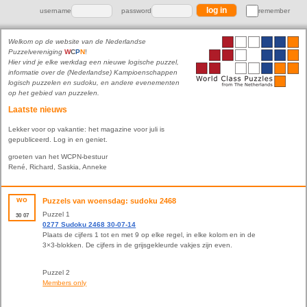
username
password
remember
Welkom op de website van de Nederlandse
Puzzelvereniging
W
C
P
N
!
Hier vind je elke werkdag een nieuwe logische puzzel,
informatie over de (Nederlandse) Kampioenschappen
logisch puzzelen en sudoku, en andere evenementen
op het gebied van puzzelen.
Laatste nieuws
Lekker voor op vakantie: het magazine voor juli is
gepubliceerd. Log in en geniet.
groeten van het WCPN-bestuur
René, Richard, Saskia, Anneke
wo
Puzzels van woensdag: sudoku 2468
Puzzel 1
30
07
0277 Sudoku 2468 30-07-14
Plaats de cijfers 1 tot en met 9 op elke regel, in elke kolom en in de
3×3-blokken. De cijfers in de grijsgekleurde vakjes zijn even.
Puzzel 2
Members only