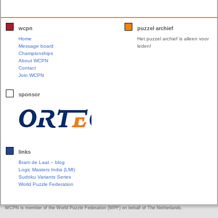
wcpn
puzzel archief
Home
Het puzzel archief is alleen voor
Message board
leden!
Championships
About WCPN
Contact
Join WCPN
sponsor
links
Bram de Laat – blog
Logic Masters India (LMI)
Sudoku Variants Series
World Puzzle Federation
WCPN is member of the World Puzzle Federation (WPF) on behalf of The Netherlands.