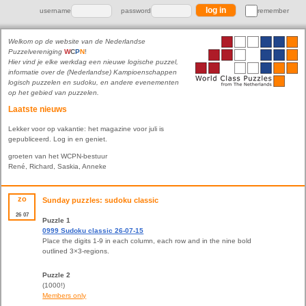
username
password
remember
Welkom op de website van de Nederlandse
Puzzelvereniging
W
C
P
N
!
Hier vind je elke werkdag een nieuwe logische puzzel,
informatie over de (Nederlandse) Kampioenschappen
logisch puzzelen en sudoku, en andere evenementen
op het gebied van puzzelen.
Laatste nieuws
Lekker voor op vakantie: het magazine voor juli is
gepubliceerd. Log in en geniet.
groeten van het WCPN-bestuur
René, Richard, Saskia, Anneke
zo
Sunday puzzles: sudoku classic
26
07
Puzzle 1
0999 Sudoku classic 26-07-15
Place the digits 1-9 in each column, each row and in the nine bold
outlined 3×3-regions.
Puzzle 2
(1000!)
Members only