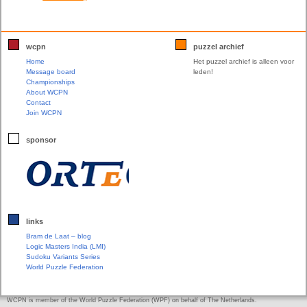
wcpn
puzzel archief
Home
Het puzzel archief is alleen voor
Message board
leden!
Championships
About WCPN
Contact
Join WCPN
sponsor
links
Bram de Laat – blog
Logic Masters India (LMI)
Sudoku Variants Series
World Puzzle Federation
WCPN is member of the World Puzzle Federation (WPF) on behalf of The Netherlands.