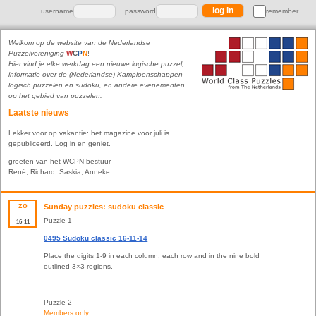
username
password
remember
Welkom op de website van de Nederlandse
Puzzelvereniging
W
C
P
N
!
Hier vind je elke werkdag een nieuwe logische puzzel,
informatie over de (Nederlandse) Kampioenschappen
logisch puzzelen en sudoku, en andere evenementen
op het gebied van puzzelen.
Laatste nieuws
Lekker voor op vakantie: het magazine voor juli is
gepubliceerd. Log in en geniet.
groeten van het WCPN-bestuur
René, Richard, Saskia, Anneke
zo
Sunday puzzles: sudoku classic
Puzzle 1
16
11
0495 Sudoku classic 16-11-14
Place the digits 1-9 in each column, each row and in the nine bold
outlined 3×3-regions.
Puzzle 2
Members only