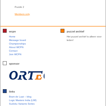
Puzzle 2
Members only
wcpn
puzzel archief
Home
Het puzzel archief is alleen voor
Message board
leden!
Championships
About WCPN
Contact
Join WCPN
sponsor
links
Bram de Laat – blog
Logic Masters India (LMI)
Sudoku Variants Series