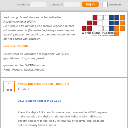
username
password
remember
Welkom op de website van de Nederlandse
Puzzelvereniging
W
C
P
N
!
Hier vind je elke werkdag een nieuwe logische puzzel,
informatie over de (Nederlandse) Kampioenschappen
logisch puzzelen en sudoku, en andere evenementen
op het gebied van puzzelen.
Laatste nieuws
Lekker voor op vakantie: het magazine voor juli is
gepubliceerd. Log in en geniet.
groeten van het WCPN-bestuur
René, Richard, Saskia, Anneke
vr
Friday puzzles: sudoku - next to 9
Puzzle 1
28
11
0519 Sudoku next to 9 28-11-14
Place the digits 1-9 in each column, each row and in all 3×3 regions.
In this sudoku, the digits on the outside indicate which digits are
directly adjacent to the digit 9 in that row or column. The digits are
not necessarily listed in order.