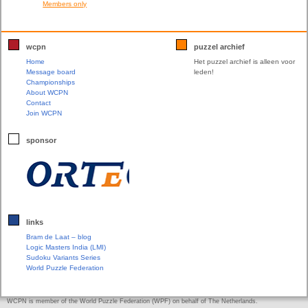
Members only
wcpn
puzzel archief
Home
Het puzzel archief is alleen voor
Message board
leden!
Championships
About WCPN
Contact
Join WCPN
sponsor
links
Bram de Laat – blog
Logic Masters India (LMI)
Sudoku Variants Series
World Puzzle Federation
WCPN is member of the World Puzzle Federation (WPF) on behalf of The Netherlands.