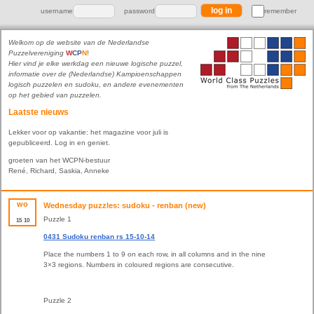
username
password
remember
Welkom op de website van de Nederlandse
Puzzelvereniging
W
C
P
N
!
Hier vind je elke werkdag een nieuwe logische puzzel,
informatie over de (Nederlandse) Kampioenschappen
logisch puzzelen en sudoku, en andere evenementen
op het gebied van puzzelen.
Laatste nieuws
Lekker voor op vakantie: het magazine voor juli is
gepubliceerd. Log in en geniet.
groeten van het WCPN-bestuur
René, Richard, Saskia, Anneke
wo
Wednesday puzzles: sudoku - renban (new)
Puzzle 1
15
10
0431 Sudoku renban rs 15-10-14
Place the numbers 1 to 9 on each row, in all columns and in the nine
3×3 regions. Numbers in coloured regions are consecutive.
Puzzle 2