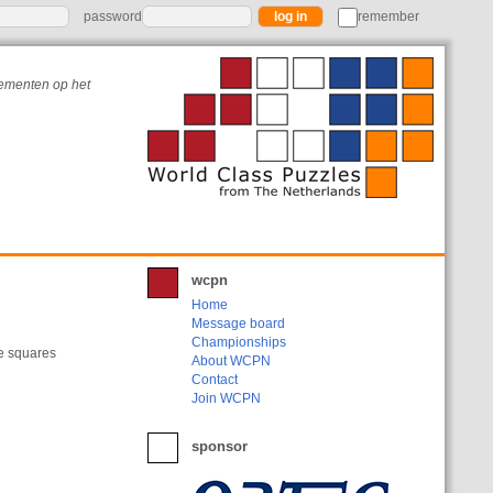
password
remember
nementen op het
wcpn
Home
Message board
Championships
se squares
About WCPN
Contact
Join WCPN
sponsor