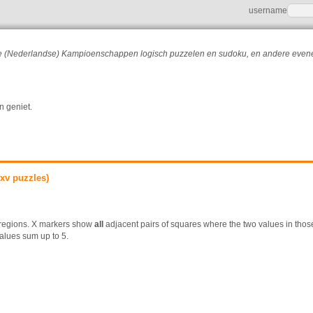
username
r de (Nederlandse) Kampioenschappen logisch puzzelen en sudoku, en andere eve
n geniet.
xv puzzles)
3 regions. X markers show
all
adjacent pairs of squares where the two values in tho
alues sum up to 5.