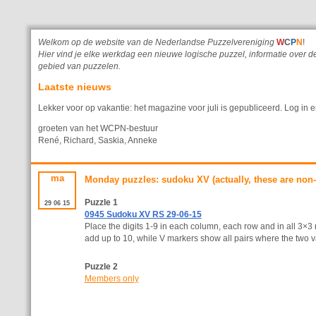
Welkom op de website van de Nederlandse Puzzelvereniging
W
C
P
N
!
Hier vind je elke werkdag een nieuwe logische puzzel, informatie ove
gebied van puzzelen.
Laatste nieuws
Lekker voor op vakantie: het magazine voor juli is gepubliceerd. Log in e
groeten van het WCPN-bestuur
René, Richard, Saskia, Anneke
ma
Monday puzzles: sudoku XV (actually, these are non-
Puzzle 1
29
06
15
0945 Sudoku XV RS 29-06-15
Place the digits 1-9 in each column, each row and in all 3×
add up to 10, while V markers show all pairs where the two v
Puzzle 2
Members only