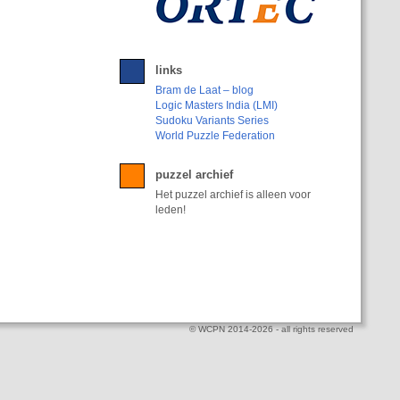
links
Bram de Laat – blog
Logic Masters India (LMI)
Sudoku Variants Series
World Puzzle Federation
puzzel archief
Het puzzel archief is alleen voor
leden!
© WCPN 2014-2026 - all rights reserved