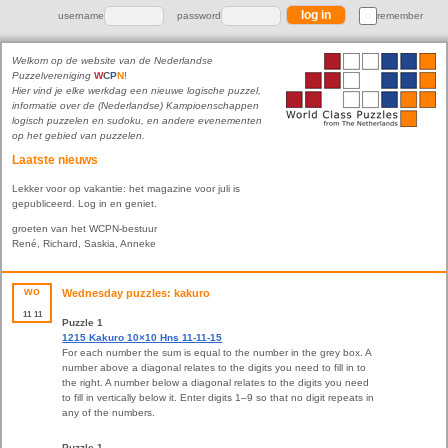
username
password
remember
Welkom op de website van de Nederlandse
Puzzelvereniging
W
C
P
N
!
Hier vind je elke werkdag een nieuwe logische puzzel,
informatie over de (Nederlandse) Kampioenschappen
logisch puzzelen en sudoku, en andere evenementen
op het gebied van puzzelen.
Laatste nieuws
Lekker voor op vakantie: het magazine voor juli is
gepubliceerd. Log in en geniet.
groeten van het WCPN-bestuur
René, Richard, Saskia, Anneke
wo
Wednesday puzzles: kakuro
11
11
Puzzle 1
1215 Kakuro 10×10 Hns 11-11-15
For each number the sum is equal to the number in the grey box. A
number above a diagonal relates to the digits you need to fill in to
the right. A number below a diagonal relates to the digits you need
to fill in vertically below it. Enter digits 1–9 so that no digit repeats in
any of the numbers.
Puzzle 1