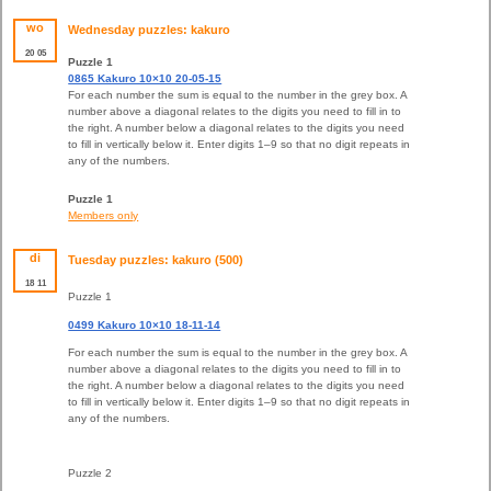
wo
Wednesday puzzles: kakuro
20
05
Puzzle 1
0865 Kakuro 10×10 20-05-15
For each number the sum is equal to the number in the grey box. A
number above a diagonal relates to the digits you need to fill in to
the right. A number below a diagonal relates to the digits you need
to fill in vertically below it. Enter digits 1–9 so that no digit repeats in
any of the numbers.
Puzzle 1
Members only
di
Tuesday puzzles: kakuro (500)
18
11
Puzzle 1
0499 Kakuro 10×10 18-11-14
For each number the sum is equal to the number in the grey box. A
number above a diagonal relates to the digits you need to fill in to
the right. A number below a diagonal relates to the digits you need
to fill in vertically below it. Enter digits 1–9 so that no digit repeats in
any of the numbers.
Puzzle 2