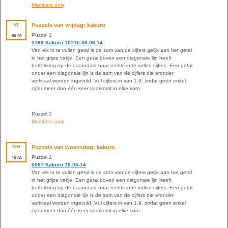
Members only
vr
Puzzels van vrijdag: kakuro
Puzzel 1
06
06
0169 Kakuro 10×10 06-06-14
Van elk in te vullen getal is de som van de cijfers gelijk aan het getal
in het grijze vakje. Een getal boven een diagonale lijn heeft
betrekking op de daarnaast naar rechts in te vullen cijfers. Een getal
onder een diagonale lijn is de som van de cijfers die eronder
verticaal worden ingevuld. Vul cijfers in van 1-9, zodat geen enkel
cijfer meer dan één keer voorkomt in elke som.
Puzzel 2
Members only
wo
Puzzels van woensdag: kakuro
Puzzel 1
16
04
0067 Kakuro 16-04-14
Van elk in te vullen getal is de som van de cijfers gelijk aan het getal
in het grijze vakje. Een getal boven een diagonale lijn heeft
betrekking op de daarnaast naar rechts in te vullen cijfers. Een getal
onder een diagonale lijn is de som van de cijfers die eronder
verticaal worden ingevuld. Vul cijfers in van 1-9, zodat geen enkel
cijfer meer dan één keer voorkomt in elke som.