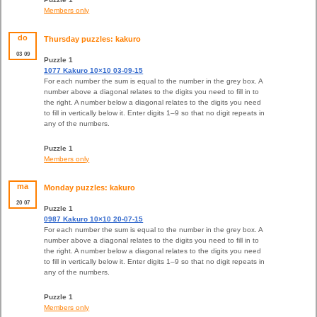
Members only
do
Thursday puzzles: kakuro
03
09
Puzzle 1
1077 Kakuro 10×10 03-09-15
For each number the sum is equal to the number in the grey box. A
number above a diagonal relates to the digits you need to fill in to
the right. A number below a diagonal relates to the digits you need
to fill in vertically below it. Enter digits 1–9 so that no digit repeats in
any of the numbers.
Puzzle 1
Members only
ma
Monday puzzles: kakuro
20
07
Puzzle 1
0987 Kakuro 10×10 20-07-15
For each number the sum is equal to the number in the grey box. A
number above a diagonal relates to the digits you need to fill in to
the right. A number below a diagonal relates to the digits you need
to fill in vertically below it. Enter digits 1–9 so that no digit repeats in
any of the numbers.
Puzzle 1
Members only