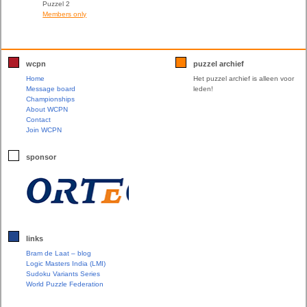
Puzzel 2
Members only
wcpn
puzzel archief
Home
Het puzzel archief is alleen voor
Message board
leden!
Championships
About WCPN
Contact
Join WCPN
sponsor
links
Bram de Laat – blog
Logic Masters India (LMI)
Sudoku Variants Series
World Puzzle Federation