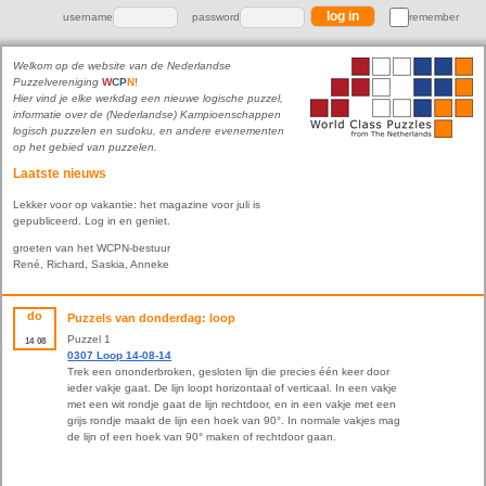
username
password
remember
Welkom op de website van de Nederlandse
Puzzelvereniging
W
C
P
N
!
Hier vind je elke werkdag een nieuwe logische puzzel,
informatie over de (Nederlandse) Kampioenschappen
logisch puzzelen en sudoku, en andere evenementen
op het gebied van puzzelen.
Laatste nieuws
Lekker voor op vakantie: het magazine voor juli is
gepubliceerd. Log in en geniet.
groeten van het WCPN-bestuur
René, Richard, Saskia, Anneke
do
Puzzels van donderdag: loop
Puzzel 1
14
08
0307 Loop 14-08-14
Trek een ononderbroken, gesloten lijn die precies één keer door
ieder vakje gaat. De lijn loopt horizontaal of verticaal. In een vakje
met een wit rondje gaat de lijn rechtdoor, en in een vakje met een
grijs rondje maakt de lijn een hoek van 90°. In normale vakjes mag
de lijn of een hoek van 90° maken of rechtdoor gaan.