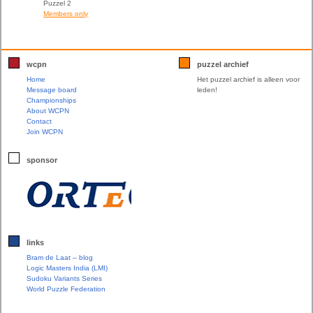
Puzzel 2
Members only
wcpn
puzzel archief
Home
Het puzzel archief is alleen voor
Message board
leden!
Championships
About WCPN
Contact
Join WCPN
sponsor
links
Bram de Laat – blog
Logic Masters India (LMI)
Sudoku Variants Series
World Puzzle Federation