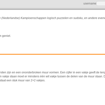
username
r de (Nederlandse) Kampioenschappen logisch puzzelen en sudoku, en andere eve
n geniet.
onden zijn en een ononderbroken muur vormen. Een cijfer in een vakje geeft de len
en vakje staan moet er minstens één wit vakje tussen de delen van de muur staan. 
staat een stuk muur van 2×2 vakjes.