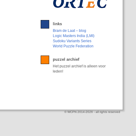
links
Bram de Laat – blog
Logic Masters India (LMI)
Sudoku Variants Series
World Puzzle Federation
puzzel archief
Het puzzel archief is alleen voor
leden!
© WCPN 2014-2026 - all rights reserved