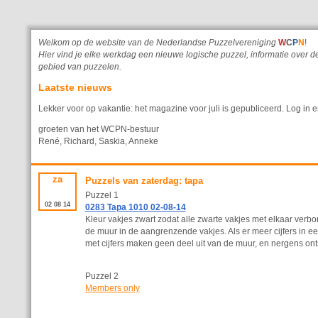
Welkom op de website van de Nederlandse Puzzelvereniging
W
C
P
N
!
Hier vind je elke werkdag een nieuwe logische puzzel, informatie ove
gebied van puzzelen.
Laatste nieuws
Lekker voor op vakantie: het magazine voor juli is gepubliceerd. Log in e
groeten van het WCPN-bestuur
René, Richard, Saskia, Anneke
za
Puzzels van zaterdag: tapa
Puzzel 1
02
08
14
0283 Tapa 1010 02-08-14
Kleur vakjes zwart zodat alle zwarte vakjes met elkaar verb
de muur in de aangrenzende vakjes. Als er meer cijfers in e
met cijfers maken geen deel uit van de muur, en nergens ont
Puzzel 2
Members only