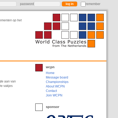
password
remember
nementen op het
wcpn
Home
Message board
gte aan van
Championships
De vakjes
About WCPN
Contact
Join WCPN
sponsor