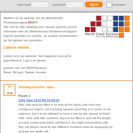
username
password
remember
Welkom op de website van de Nederlandse
Puzzelvereniging
W
C
P
N
!
Hier vind je elke werkdag een nieuwe logische puzzel,
informatie over de (Nederlandse) Kampioenschappen
logisch puzzelen en sudoku, en andere evenementen
op het gebied van puzzelen.
Laatste nieuws
Lekker voor op vakantie: het magazine voor juli is
gepubliceerd. Log in en geniet.
groeten van het WCPN-bestuur
René, Richard, Saskia, Anneke
di
Tuesday puzzles: tapa
15
09
Puzzle 1
1101 Tapa 1010 RS 15-09-15
Grid cells must be filled in so that all the black cells form one
contiguous region, not counting squares touching at a corner to be
adjacent, but it is not allowed to have a two by two square of black
cells. Clue cells with numbers may not be filled in and tell the length
of each consecutive black cell block in the eight surrounding cells.
Two cell blocks clued by two different numbers must be separated by
at least one white cell.