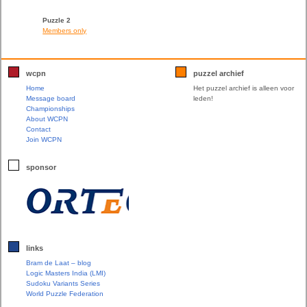
Puzzle 2
Members only
wcpn
puzzel archief
Home
Het puzzel archief is alleen voor
Message board
leden!
Championships
About WCPN
Contact
Join WCPN
sponsor
links
Bram de Laat – blog
Logic Masters India (LMI)
Sudoku Variants Series
World Puzzle Federation