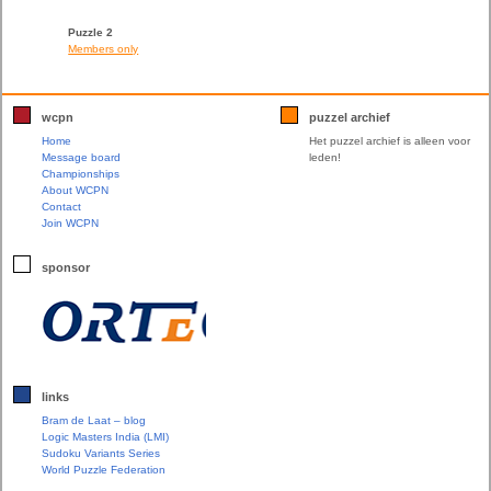
Puzzle 2
Members only
wcpn
puzzel archief
Home
Het puzzel archief is alleen voor
Message board
leden!
Championships
About WCPN
Contact
Join WCPN
sponsor
links
Bram de Laat – blog
Logic Masters India (LMI)
Sudoku Variants Series
World Puzzle Federation