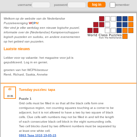
username
password
remember
Welkom op de website van de Nederlandse
Puzzelvereniging
W
C
P
N
!
Hier vind je elke werkdag een nieuwe logische puzzel,
informatie over de (Nederlandse) Kampioenschappen
logisch puzzelen en sudoku, en andere evenementen
op het gebied van puzzelen.
Laatste nieuws
Lekker voor op vakantie: het magazine voor juli is
gepubliceerd. Log in en geniet.
groeten van het WCPN-bestuur
René, Richard, Saskia, Anneke
di
Tuesday puzzles: tapa
19
05
Puzzle 1
Grid cells must be filled in so that all the black cells form one
contiguous region, not counting squares touching at a corner to be
adjacent, but it is not allowed to have a two by two square of black
cells. Clue cells with numbers may not be filled in and tell the length
of each consecutive black cell block in the eight surrounding cells.
Two cell blocks clued by two different numbers must be separated by
at least one white cell.
0863 Tapa 1010 19-05-15