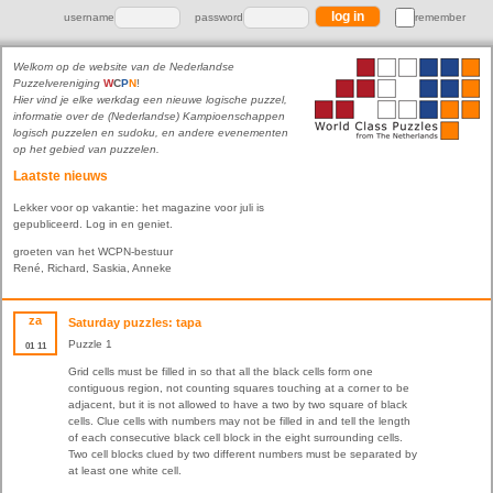
username
password
remember
Welkom op de website van de Nederlandse
Puzzelvereniging
W
C
P
N
!
Hier vind je elke werkdag een nieuwe logische puzzel,
informatie over de (Nederlandse) Kampioenschappen
logisch puzzelen en sudoku, en andere evenementen
op het gebied van puzzelen.
Laatste nieuws
Lekker voor op vakantie: het magazine voor juli is
gepubliceerd. Log in en geniet.
groeten van het WCPN-bestuur
René, Richard, Saskia, Anneke
za
Saturday puzzles: tapa
Puzzle 1
01
11
Grid cells must be filled in so that all the black cells form one
contiguous region, not counting squares touching at a corner to be
adjacent, but it is not allowed to have a two by two square of black
cells. Clue cells with numbers may not be filled in and tell the length
of each consecutive black cell block in the eight surrounding cells.
Two cell blocks clued by two different numbers must be separated by
at least one white cell.