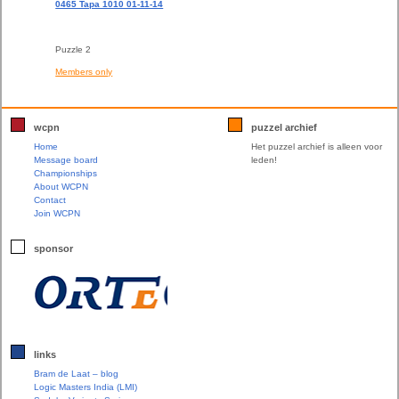
0465 Tapa 1010 01-11-14
Puzzle 2
Members only
wcpn
puzzel archief
Home
Het puzzel archief is alleen voor
Message board
leden!
Championships
About WCPN
Contact
Join WCPN
sponsor
links
Bram de Laat – blog
Logic Masters India (LMI)