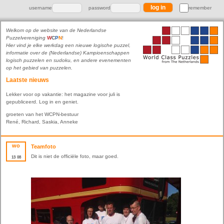
username
password
remember
Welkom op de website van de Nederlandse
Puzzelvereniging
W
C
P
N
!
Hier vind je elke werkdag een nieuwe logische puzzel,
informatie over de (Nederlandse) Kampioenschappen
logisch puzzelen en sudoku, en andere evenementen
op het gebied van puzzelen.
Laatste nieuws
Lekker voor op vakantie: het magazine voor juli is
gepubliceerd. Log in en geniet.
groeten van het WCPN-bestuur
René, Richard, Saskia, Anneke
wo
Teamfoto
Dit is niet de officiële foto, maar goed.
13
08