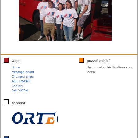
wcpn
puzzel archief
Home
Het puzzel archief is alleen voor
Message board
leden!
Championships
About WCPN
Contact
Join WCPN
sponsor