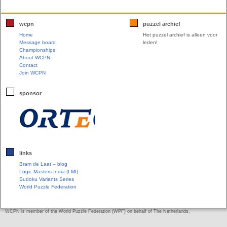
wcpn
puzzel archief
Home
Het puzzel archief is alleen voor
Message board
leden!
Championships
About WCPN
Contact
Join WCPN
sponsor
links
Bram de Laat – blog
Logic Masters India (LMI)
Sudoku Variants Series
World Puzzle Federation
WCPN is member of the World Puzzle Federation (WPF) on behalf of The Netherlands.