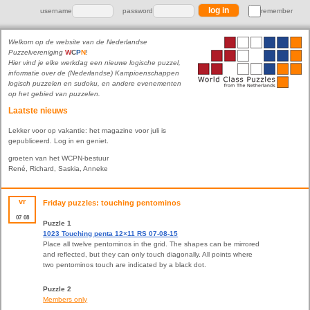
username
password
remember
Welkom op de website van de Nederlandse
Puzzelvereniging
W
C
P
N
!
Hier vind je elke werkdag een nieuwe logische puzzel,
informatie over de (Nederlandse) Kampioenschappen
logisch puzzelen en sudoku, en andere evenementen
op het gebied van puzzelen.
Laatste nieuws
Lekker voor op vakantie: het magazine voor juli is
gepubliceerd. Log in en geniet.
groeten van het WCPN-bestuur
René, Richard, Saskia, Anneke
vr
Friday puzzles: touching pentominos
07
08
Puzzle 1
1023 Touching penta 12×11 RS 07-08-15
Place all twelve pentominos in the grid. The shapes can be mirrored
and reflected, but they can only touch diagonally. All points where
two pentominos touch are indicated by a black dot.
Puzzle 2
Members only