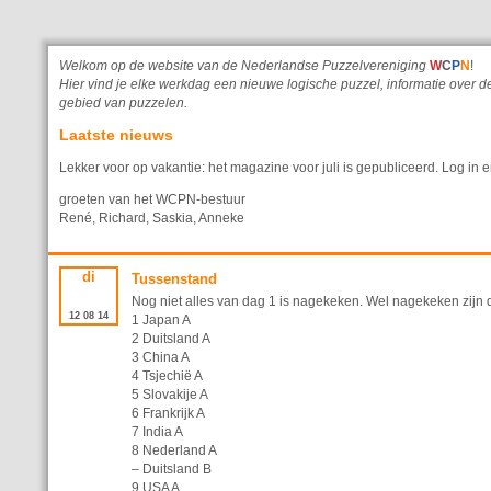
Welkom op de website van de Nederlandse Puzzelvereniging
W
C
P
N
!
Hier vind je elke werkdag een nieuwe logische puzzel, informatie ove
gebied van puzzelen.
Laatste nieuws
Lekker voor op vakantie: het magazine voor juli is gepubliceerd. Log in e
groeten van het WCPN-bestuur
René, Richard, Saskia, Anneke
di
Tussenstand
Nog niet alles van dag 1 is nagekeken. Wel nagekeken zijn 
12
08
14
1 Japan A
2 Duitsland A
3 China A
4 Tsjechië A
5 Slovakije A
6 Frankrijk A
7 India A
8 Nederland A
– Duitsland B
9 USA A