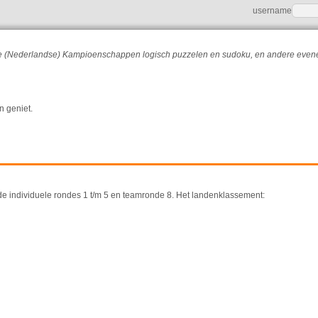
username
r de (Nederlandse) Kampioenschappen logisch puzzelen en sudoku, en andere eve
n geniet.
de individuele rondes 1 t/m 5 en teamronde 8. Het landenklassement: