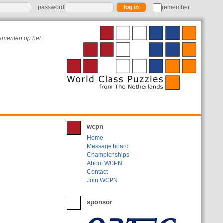
password
remember
nementen op het
wcpn
Home
Message board
Championships
About WCPN
Contact
Join WCPN
sponsor