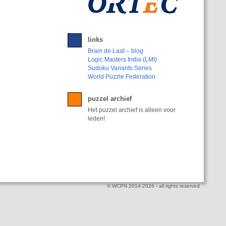
links
Bram de Laat – blog
Logic Masters India (LMI)
Sudoku Variants Series
World Puzzle Federation
puzzel archief
Het puzzel archief is alleen voor
leden!
© WCPN 2014-2026 - all rights reserved