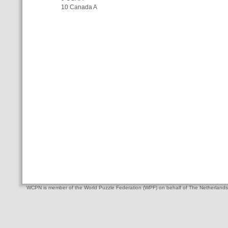
10 Canada A
WCPN is member of the World Puzzle Federation (WPF) on behalf of The Netherlands