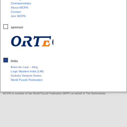
Championships
About WCPN
Contact
Join WCPN
sponsor
links
Bram de Laat – blog
Logic Masters India (LMI)
Sudoku Variants Series
World Puzzle Federation
WCPN is member of the World Puzzle Federation (WPF) on behalf of The Netherlands.