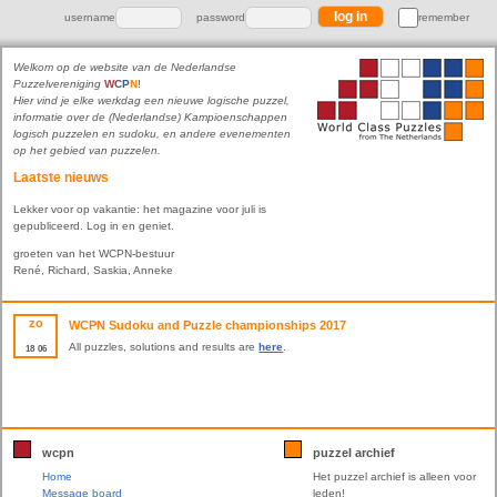
username
password
remember
Welkom op de website van de Nederlandse
Puzzelvereniging
W
C
P
N
!
Hier vind je elke werkdag een nieuwe logische puzzel,
informatie over de (Nederlandse) Kampioenschappen
logisch puzzelen en sudoku, en andere evenementen
op het gebied van puzzelen.
Laatste nieuws
Lekker voor op vakantie: het magazine voor juli is
gepubliceerd. Log in en geniet.
groeten van het WCPN-bestuur
René, Richard, Saskia, Anneke
zo
WCPN Sudoku and Puzzle championships 2017
All puzzles, solutions and results are
here
.
18
06
wcpn
puzzel archief
Home
Het puzzel archief is alleen voor
Message board
leden!