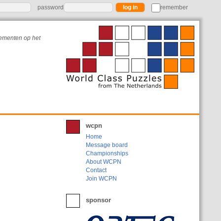
password
remember
nementen op het
wcpn
Home
Message board
Championships
About WCPN
Contact
Join WCPN
sponsor