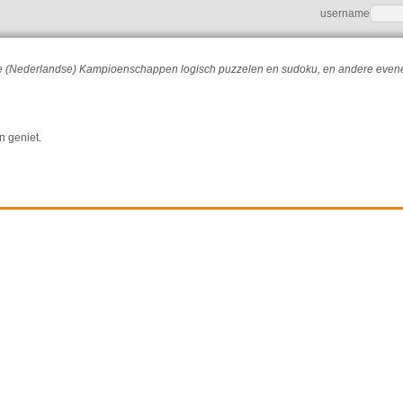
username
r de (Nederlandse) Kampioenschappen logisch puzzelen en sudoku, en andere eve
n geniet.