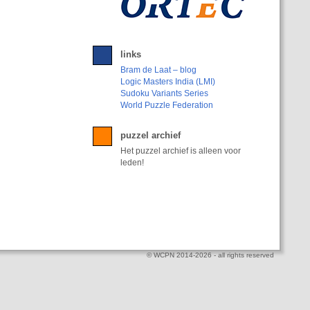
links
Bram de Laat – blog
Logic Masters India (LMI)
Sudoku Variants Series
World Puzzle Federation
puzzel archief
Het puzzel archief is alleen voor
leden!
© WCPN 2014-2026 - all rights reserved