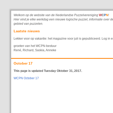
Welkom op de website van de Nederlandse Puzzelvereniging
W
C
P
N
!
Hier vind je elke werkdag een nieuwe logische puzzel, informatie ove
gebied van puzzelen.
Laatste nieuws
Lekker voor op vakantie: het magazine voor juli is gepubliceerd. Log in e
groeten van het WCPN-bestuur
René, Richard, Saskia, Anneke
October 17
This page is updated Tuesday Oktober 31, 2017.
WCPN October 17