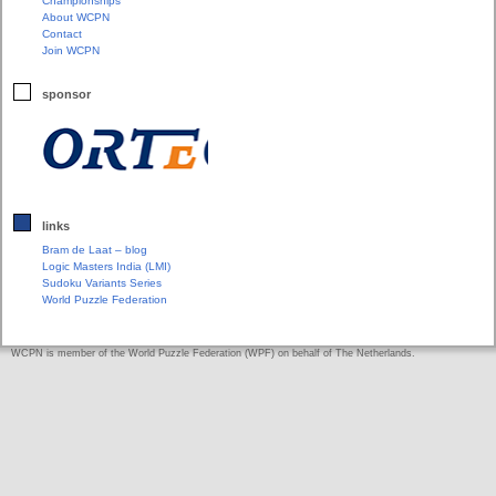
Championships
About WCPN
Contact
Join WCPN
sponsor
links
Bram de Laat – blog
Logic Masters India (LMI)
Sudoku Variants Series
World Puzzle Federation
WCPN is member of the World Puzzle Federation (WPF) on behalf of The Netherlands.