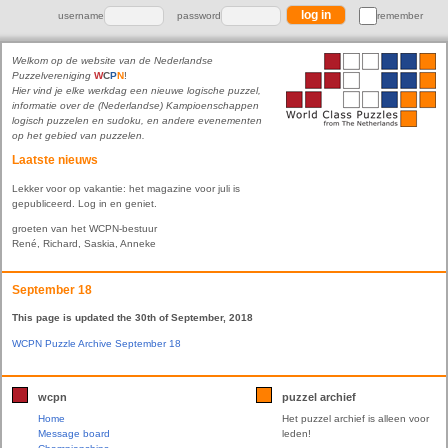
username
password
remember
Welkom op de website van de Nederlandse
Puzzelvereniging
W
C
P
N
!
Hier vind je elke werkdag een nieuwe logische puzzel,
informatie over de (Nederlandse) Kampioenschappen
logisch puzzelen en sudoku, en andere evenementen
op het gebied van puzzelen.
Laatste nieuws
Lekker voor op vakantie: het magazine voor juli is
gepubliceerd. Log in en geniet.
groeten van het WCPN-bestuur
René, Richard, Saskia, Anneke
September 18
This page is updated the 30th of September, 2018
WCPN Puzzle Archive September 18
wcpn
puzzel archief
Home
Het puzzel archief is alleen voor
Message board
leden!