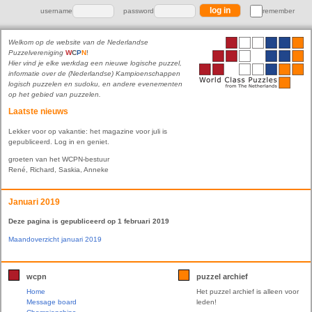
username
password
remember
Welkom op de website van de Nederlandse
Puzzelvereniging
W
C
P
N
!
Hier vind je elke werkdag een nieuwe logische puzzel,
informatie over de (Nederlandse) Kampioenschappen
logisch puzzelen en sudoku, en andere evenementen
op het gebied van puzzelen.
Laatste nieuws
Lekker voor op vakantie: het magazine voor juli is
gepubliceerd. Log in en geniet.
groeten van het WCPN-bestuur
René, Richard, Saskia, Anneke
Januari 2019
Deze pagina is gepubliceerd op 1 februari 2019
Maandoverzicht januari 2019
wcpn
puzzel archief
Home
Het puzzel archief is alleen voor
Message board
leden!