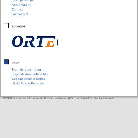
Championships
About WCPN
Contact
Join WCPN
sponsor
links
Bram de Laat – blog
Logic Masters India (LMI)
Sudoku Variants Series
World Puzzle Federation
WCPN is member of the World Puzzle Federation (WPF) on behalf of The Netherlands.