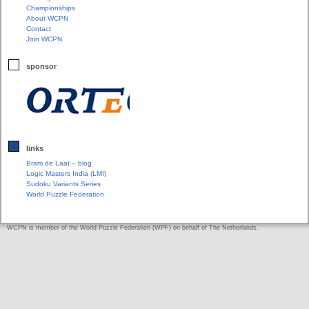
Championships
About WCPN
Contact
Join WCPN
sponsor
links
Bram de Laat – blog
Logic Masters India (LMI)
Sudoku Variants Series
World Puzzle Federation
WCPN is member of the World Puzzle Federation (WPF) on behalf of The Netherlands.