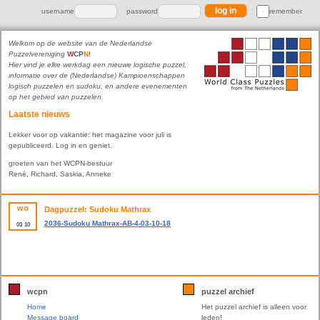
username
password
remember
Welkom op de website van de Nederlandse
Puzzelvereniging
W
C
P
N
!
Hier vind je elke werkdag een nieuwe logische puzzel,
informatie over de (Nederlandse) Kampioenschappen
logisch puzzelen en sudoku, en andere evenementen
op het gebied van puzzelen.
Laatste nieuws
Lekker voor op vakantie: het magazine voor juli is
gepubliceerd. Log in en geniet.
groeten van het WCPN-bestuur
René, Richard, Saskia, Anneke
wo
Dagpuzzel: Sudoku Mathrax
2036-Sudoku Mathrax-AB-4-03-10-18
03
10
wcpn
puzzel archief
Home
Het puzzel archief is alleen voor
Message board
leden!