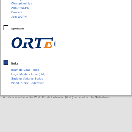
Championships
About WCPN
Contact
Join WCPN
sponsor
links
Bram de Laat – blog
Logic Masters India (LMI)
Sudoku Variants Series
World Puzzle Federation
WCPN is member of the World Puzzle Federation (WPF) on behalf of The Netherlands.