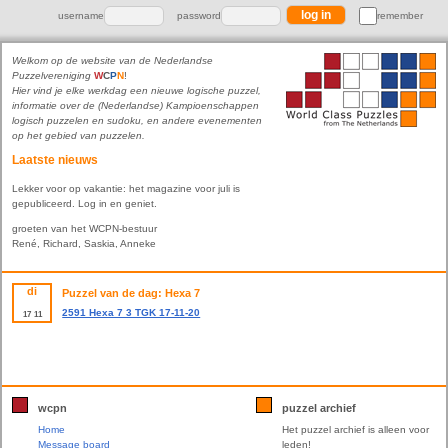
username
password
remember
Welkom op de website van de Nederlandse
Puzzelvereniging
W
C
P
N
!
Hier vind je elke werkdag een nieuwe logische puzzel,
informatie over de (Nederlandse) Kampioenschappen
logisch puzzelen en sudoku, en andere evenementen
op het gebied van puzzelen.
Laatste nieuws
Lekker voor op vakantie: het magazine voor juli is
gepubliceerd. Log in en geniet.
groeten van het WCPN-bestuur
René, Richard, Saskia, Anneke
di
Puzzel van de dag: Hexa 7
2591 Hexa 7 3 TGK 17-11-20
17
11
wcpn
puzzel archief
Home
Het puzzel archief is alleen voor
Message board
leden!