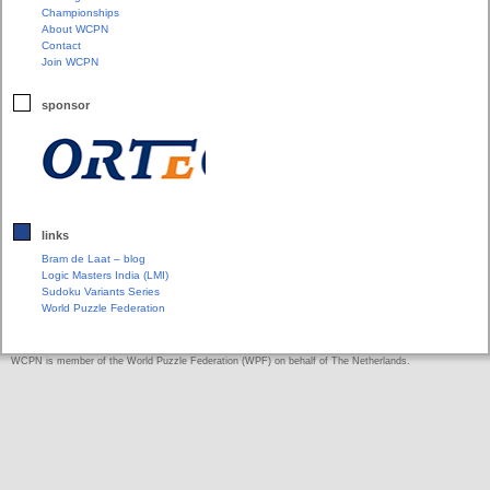
Championships
About WCPN
Contact
Join WCPN
sponsor
links
Bram de Laat – blog
Logic Masters India (LMI)
Sudoku Variants Series
World Puzzle Federation
WCPN is member of the World Puzzle Federation (WPF) on behalf of The Netherlands.