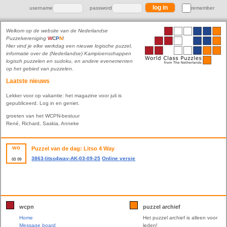
username
password
remember
Welkom op de website van de Nederlandse
Puzzelvereniging
W
C
P
N
!
Hier vind je elke werkdag een nieuwe logische puzzel,
informatie over de (Nederlandse) Kampioenschappen
logisch puzzelen en sudoku, en andere evenementen
op het gebied van puzzelen.
Laatste nieuws
Lekker voor op vakantie: het magazine voor juli is
gepubliceerd. Log in en geniet.
groeten van het WCPN-bestuur
René, Richard, Saskia, Anneke
wo
Puzzel van de dag: Litso 4 Way
3863-litso4way-AK-03-09-25
Online versie
03
09
wcpn
puzzel archief
Home
Het puzzel archief is alleen voor
Message board
leden!