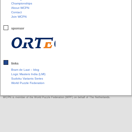
Championships
About WCPN
Contact
Join WCPN
sponsor
links
Bram de Laat – blog
Logic Masters India (LMI)
Sudoku Variants Series
World Puzzle Federation
WCPN is member of the World Puzzle Federation (WPF) on behalf of The Netherlands.