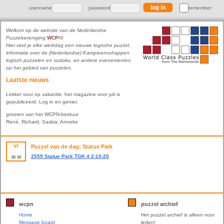
username
password
remember
Welkom op de website van de Nederlandse
Puzzelvereniging
W
C
P
N
!
Hier vind je elke werkdag een nieuwe logische puzzel,
informatie over de (Nederlandse) Kampioenschappen
logisch puzzelen en sudoku, en andere evenementen
op het gebied van puzzelen.
Laatste nieuws
Lekker voor op vakantie: het magazine voor juli is
gepubliceerd. Log in en geniet.
groeten van het WCPN-bestuur
René, Richard, Saskia, Anneke
vr
Puzzel van de dag: Statue Park
2559 Statue Park TGK 4 2-10-20
02
10
wcpn
puzzel archief
Home
Het puzzel archief is alleen voor
Message board
leden!