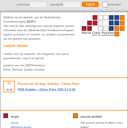
username
password
remember
Welkom op de website van de Nederlandse
Puzzelvereniging
W
C
P
N
!
Hier vind je elke werkdag een nieuwe logische puzzel,
informatie over de (Nederlandse) Kampioenschappen
logisch puzzelen en sudoku, en andere evenementen
op het gebied van puzzelen.
Laatste nieuws
Lekker voor op vakantie: het magazine voor juli is
gepubliceerd. Log in en geniet.
groeten van het WCPN-bestuur
René, Richard, Saskia, Anneke
di
Puzzel van de dag: Sudoku - Chess Pairs
2536 Sudoku – Chess Pairs TGK 3 1-9-20
01
09
wcpn
puzzel archief
Home
Het puzzel archief is alleen voor
Message board
leden!