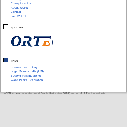
Championships
About WCPN
Contact
Join WCPN
sponsor
links
Bram de Laat – blog
Logic Masters India (LMI)
Sudoku Variants Series
World Puzzle Federation
WCPN is member of the World Puzzle Federation (WPF) on behalf of The Netherlands.