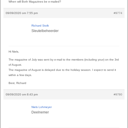
When will Both Magazines be e-mailed?
09/09/2020 om 7:55 pm
#9774
Richard Stolk
Sleutelbeheerder
Hi Niels,
The magazine of July was sent by e-mail to the members (including your) on the 3rd
of August.
The magazine of August is delayed due to the holiday season. I expect to send it
within a few days.
Best, Richard
09/09/2020 om 8:43 pm
#9780
Niels Lohmeyer
Deelnemer