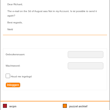
Dear Richard,
The e-mail on the 3d of August was Not in my Account. Is ist possible to send it
again?
Best regards,
Nield
Gebruikersnaam:
Wachtwoord:
Houd me ingelogd
Inloggen
wcpn
puzzel archief