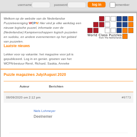
username
password
remember
Welkom op de website van de Nederlandse
Puzzelvereniging
W
C
P
N
!
Hier vind je elke werkdag een
nieuwe logische puzzel, informatie over de
(Nederlandse) Kampioenschappen logisch puzzelen
en sudoku, en andere evenementen op het gebied
van puzzelen.
Laatste nieuws
Lekker voor op vakantie: het magazine voor juli is
gepubliceerd. Log in en geniet. groeten van het
WCPN-bestuur René, Richard, Saskia, Anneke
Puzzle magazines July/August 2020
Auteur
Berichten
08/09/2020 om 2:12 pm
#9773
Niels Lohmeyer
Deelnemer