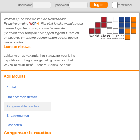
username
password
remember
Welkom op de website van de Nederlandse
Puzzelvereniging
W
C
P
N
!
Hier vind je elke werkdag een
nieuwe logische puzzel, informatie over de
(Nederlandse) Kampioenschappen logisch puzzelen
en sudoku, en andere evenementen op het gebied
van puzzelen.
Laatste nieuws
Lekker voor op vakantie: het magazine voor juli is
gepubliceerd. Log in en geniet. groeten van het
WCPN-bestuur René, Richard, Saskia, Anneke
Adri Mourits
Profiel
Onderwerpen gestart
Aangemaakte reacties
Engagementen
Favorieten
Aangemaakte reacties