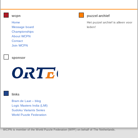
wcpn
puzzel archief
Home
Het puzzel archief is alleen voor
Message board
leden!
Championships
About WCPN
Contact
Join WCPN
sponsor
links
Bram de Laat – blog
Logic Masters India (LMI)
Sudoku Variants Series
World Puzzle Federation
WCPN is member of the World Puzzle Federation (WPF) on behalf of The Netherlands.