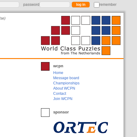
password
remember
dse)
wcpn
Home
Message board
Championships
About WCPN
Contact
Join WCPN
sponsor