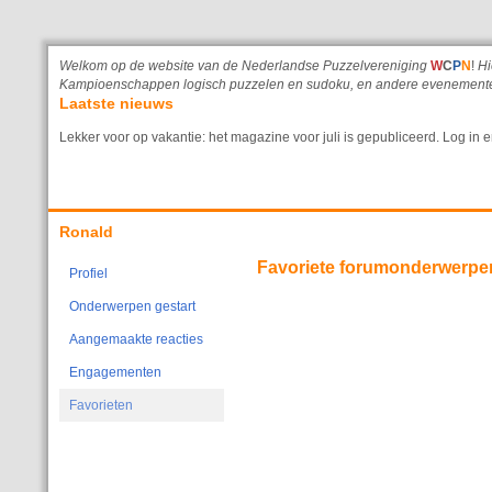
Welkom op de website van de Nederlandse Puzzelvereniging
W
C
P
N
!
Hi
Kampioenschappen logisch puzzelen en sudoku, en andere evenemente
Laatste nieuws
Lekker voor op vakantie: het magazine voor juli is gepubliceerd. Log i
Ronald
Favoriete forumonderwerpe
Profiel
Onderwerpen gestart
Aangemaakte reacties
Engagementen
Favorieten