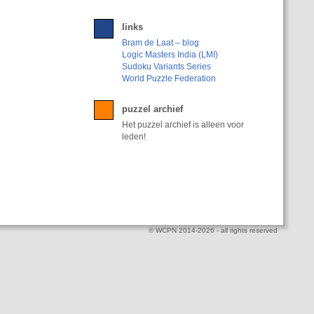
links
Bram de Laat – blog
Logic Masters India (LMI)
Sudoku Variants Series
World Puzzle Federation
puzzel archief
Het puzzel archief is alleen voor
leden!
© WCPN 2014-2026 - all rights reserved